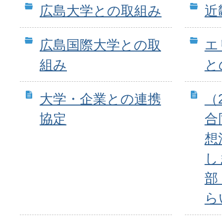
広島大学との取組み
近
広島国際大学との取
エ
組み
と
大学・企業との連携
（2
協定
合
想
し
部
ら