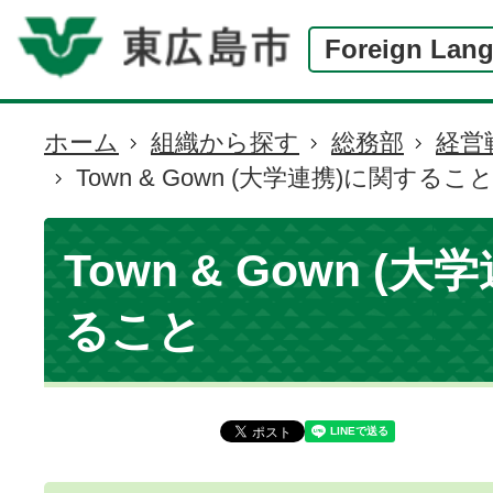
Foreign Lan
ホーム
組織から探す
総務部
経営
現
Town & Gown (大学連携)に関するこ
在
の
位
Town & Gown (
置
ること