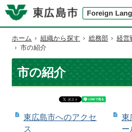
Foreign Lan
ホーム
組織から探す
総務部
経営
現
市の紹介
在
の
位
市の紹介
置
東広島市へのアクセ
東
ス
ー