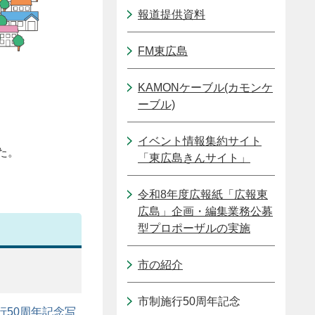
報道提供資料
FM東広島
KAMONケーブル(カモンケ
ーブル)
イベント情報集約サイト
た。
「東広島きんサイト」
令和8年度広報紙「広報東
広島」企画・編集業務公募
型プロポーザルの実施
市の紹介
市制施行50周年記念
行50周年記念写