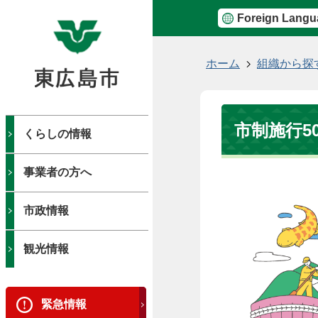
Foreign Langu
現
ホーム
組織から探
在
の
位
市制施行5
置
くらしの情報
事業者の方へ
市政情報
観光情報
緊急情報