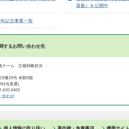
真集）を公開中
周年記念事業一覧
関するお問い合わせ先
略チーム 広報戦略担当
8番29号 本館5階
0919(直通)
420-0402
い合わせ
個人情報の取り扱い
著作権・免責事項
携帯サイ