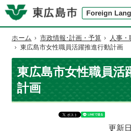
Foreign Lan
ホーム
市政情報･計画・予算
人事・
現
東広島市女性職員活躍推進行動計画
在
の
位
東広島市女性職員活
置
計画
更新日