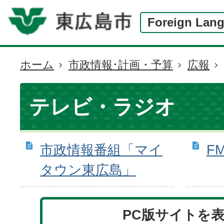
Foreign Lan
ホーム
市政情報･計画・予算
広報
現
在
の
テレビ・ラジオ
位
置
市政情報番組「マイ
F
タウン東広島」
PC版サイトを