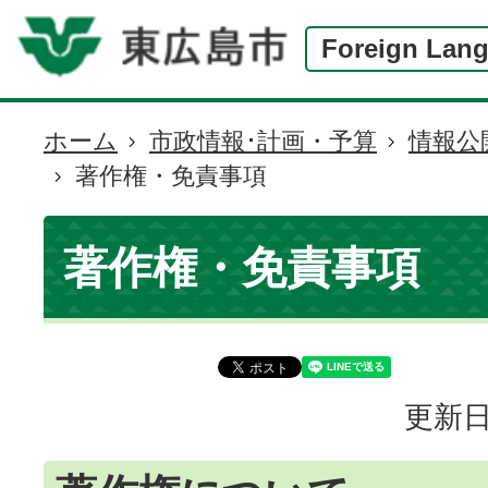
Foreign Lan
ホーム
市政情報･計画・予算
情報公
現
著作権・免責事項
在
の
位
著作権・免責事項
置
更新日