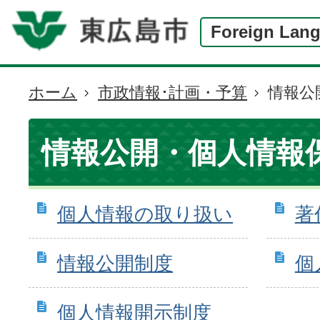
Foreign Lan
ホーム
市政情報･計画・予算
情報公
現
在
の
情報公開・個人情報
位
置
個人情報の取り扱い
著
情報公開制度
個
個人情報開示制度