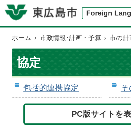
Foreign Lan
ホーム
市政情報･計画・予算
市の計
現
在
の
協定
位
置
包括的連携協定
そ
PC版サイトを