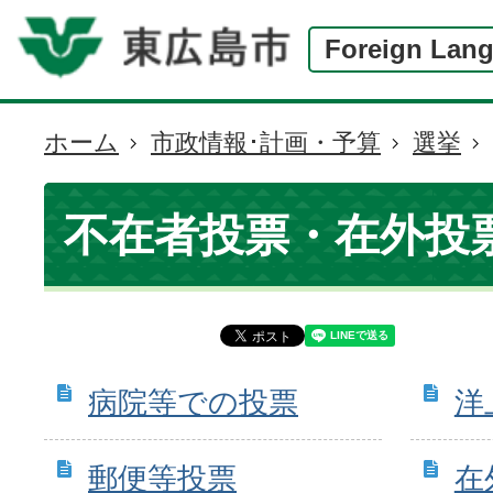
Foreign Lan
ホーム
市政情報･計画・予算
選挙
現
在
の
不在者投票・在外投
位
置
病院等での投票
洋
郵便等投票
在