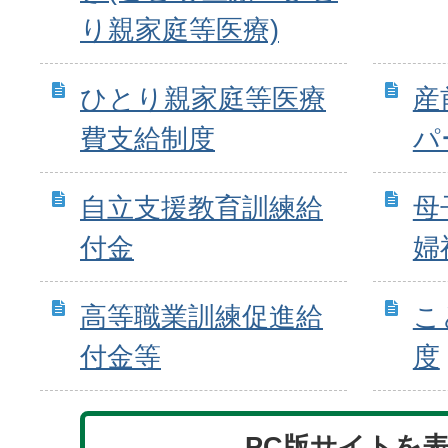
り親家庭等医療)
ひとり親家庭等医療
産
費支給制度
パ
自立支援教育訓練給
母
付金
婦
高等職業訓練促進給
こ
付金等
度
PC版サイトを