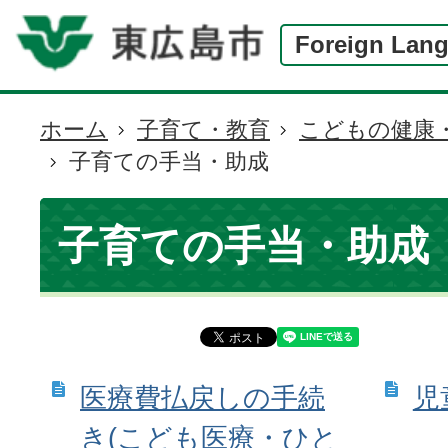
Foreign Lan
ホーム
子育て・教育
こどもの健康
現
子育ての手当・助成
在
の
位
子育ての手当・助成
置
医療費払戻しの手続
児
き(こども医療・ひと