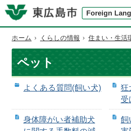
Foreign Lan
ホーム
くらしの情報
住まい・生活
現
在
の
ペット
位
置
よくある質問(飼い犬)
狂
受
身体障がい者補助犬
飼