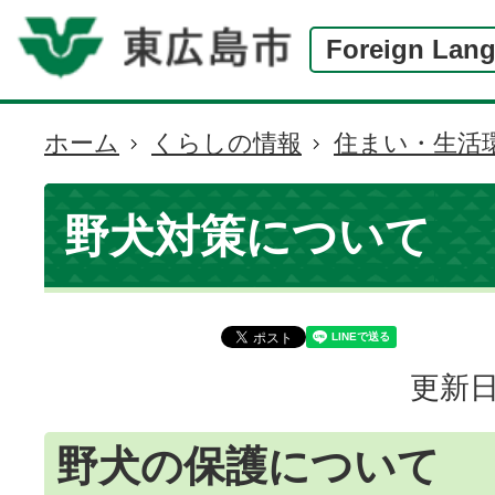
Foreign Lan
ホーム
くらしの情報
住まい・生活
現
在
の
野犬対策について
位
置
更新日
野犬の保護について