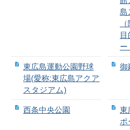
館
島
（
目
ー
東広島運動公園野球
御
場(愛称:東広島アクア
スタジアム)
西条中央公園
東
ポ