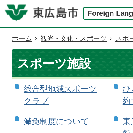
Foreign Lan
ホーム
観光・文化・スポーツ
スポ
現
在
の
スポーツ施設
位
置
総合型地域スポーツ
ひ
クラブ
約
減免制度について
東