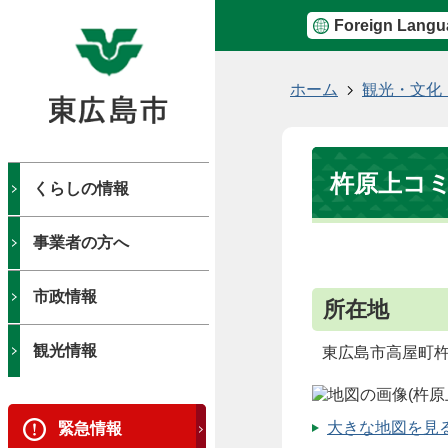
Foreign Langu
現
ホーム
観光・文化
在
の
位
杵原上コ
置
くらしの情報
事業者の方へ
市政情報
所在地
観光情報
東広島市高屋町杵
大きな地図を見る（
緊急情報