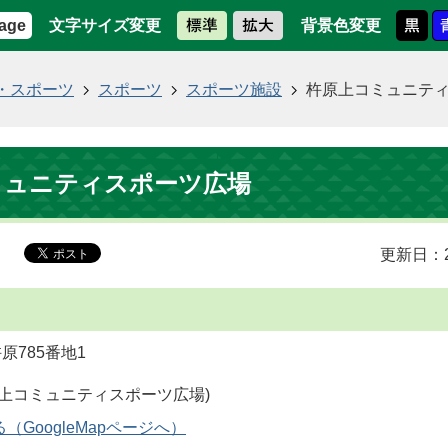
文字サイズ変更
背景色変更
age
・スポーツ
スポーツ
スポーツ施設
杵原上コミュニテ
ミュニティスポーツ広場
更新日：2
原785番地1
GoogleMapページへ）