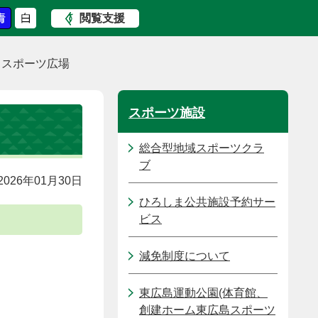
閲覧支援
ィスポーツ広場
スポーツ施設
総合型地域スポーツクラ
ブ
026年01月30日
ひろしま公共施設予約サー
ビス
減免制度について
東広島運動公園(体育館、
創建ホーム東広島スポーツ