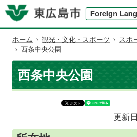
Foreign Lan
ホーム
観光・文化・スポーツ
スポ
現
西条中央公園
在
の
位
西条中央公園
置
更新日