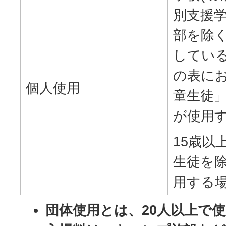
別支援
部を除く
している
の表に
個人使用
童生徒」
が使用
15歳以
生徒を除
用する
団体使用とは、20人以上で