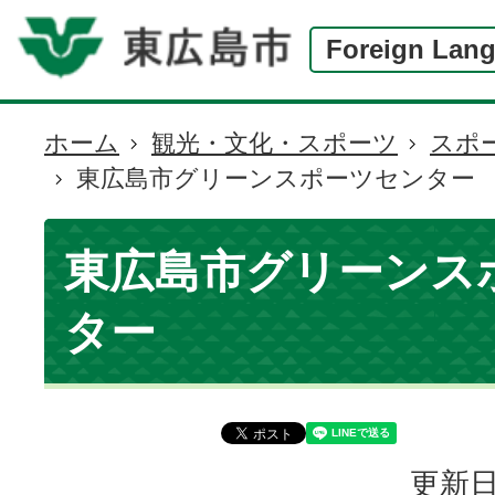
Foreign Lan
ホーム
観光・文化・スポーツ
スポ
現
東広島市グリーンスポーツセンター
在
の
位
東広島市グリーンス
置
ター
更新日