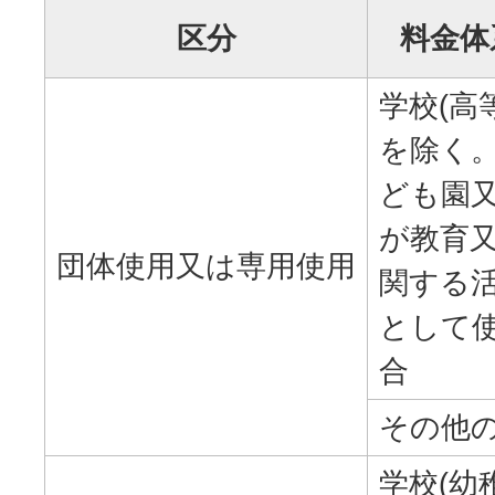
区分
料金体
学校(高
を除く。
ども園
が教育
団体使用又は専用使用
関する
として
合
その他
学校(幼