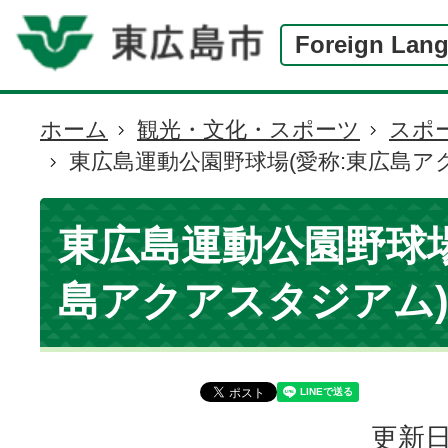
Foreign Lan
ホーム
観光・文化・スポーツ
スポ
現
東広島運動公園野球場(愛称:東広島ア
在
の
位
東広島運動公園野球場
置
島アクアスタジアム
更新日