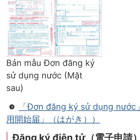
Bản mẫu Đơn đăng ký
sử dụng nước (Mặt
sau)
「Đơn đăng ký sử dụng nướ
用開始届」（はがき））
Đăng ký điện tử（電子申請