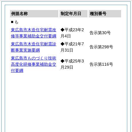
例規名称
制定年月日
種別番号
■ も
東広島市木造住宅耐震改
◆平成23年2
告示第30号
修等事業補助金交付要綱
月4日
東広島市木造住宅耐震診
◆平成21年7
告示第298号
断事業実施要綱
月31日
東広島市ものづくり技術
◆平成25年3
高度化研修事業補助金交
告示第116号
月29日
付要綱