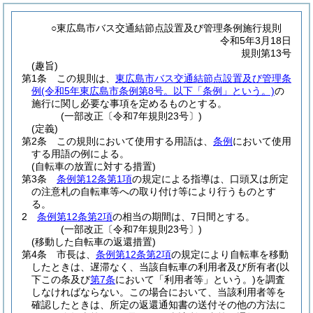
○東広島市バス交通結節点設置及び管理条例施行規則
令和5年3月18日
規則第13号
(趣旨)
第1条
この規則は、
東広島市バス交通結節点設置及び管理条
例
(令和5年東広島市条例第8号。以下「条例」という。)
の
施行に関し必要な事項を定めるものとする。
(一部改正〔令和7年規則23号〕)
(定義)
第2条
この規則において使用する用語は、
条例
において使用
する用語の例による。
(自転車の放置に対する措置)
第3条
条例第12条第1項
の規定による指導は、口頭又は所定
の注意札の自転車等への取り付け等により行うものとす
る。
2
条例第12条第2項
の相当の期間は、7日間とする。
(一部改正〔令和7年規則23号〕)
(移動した自転車の返還措置)
第4条
市長は、
条例第12条第2項
の規定により自転車を移動
したときは、遅滞なく、当該自転車の利用者及び所有者
(以
下この条及び
第7条
において「利用者等」という。)
を調査
しなければならない。
この場合において、当該利用者等を
確認したときは、所定の返還通知書の送付その他の方法に