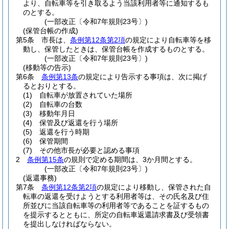
より、自転車等を引き取るよう当該利用者等に通知するも
のとする。
(一部改正〔令和7年規則23号〕)
(保管台帳の作成)
第5条
市長は、
条例第12条第2項
の規定により自転車等を移
動し、保管したときは、保管台帳を作成するものとする。
(一部改正〔令和7年規則23号〕)
(移動等の告示)
第6条
条例第13条
の規定により告示する事項は、次に掲げ
るとおりとする。
(1)
自転車が放置されていた場所
(2)
自転車の台数
(3)
移動年月日
(4)
保管及び返還を行う場所
(5)
返還を行う時期
(6)
保管期間
(7)
その他市長が必要と認める事項
2
条例第15条
の規則で定める期間は、3か月間とする。
(一部改正〔令和7年規則23号〕)
(返還事務)
第7条
条例第12条第2項
の規定により移動し、保管された自
転車の返還を受けようとする利用者等は、その氏名及び住
所並びに当該自転車等の利用者等であることを証するもの
を提示するとともに、所定の自転車返還請求書及び受領書
を提出しなければならない。