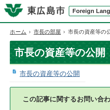
Foreign Lan
ホーム
市長の部屋
市長の資産等の
現
在
の
市長の資産等の公開
位
置
市長の資産等の公開
この記事に関するお問い合