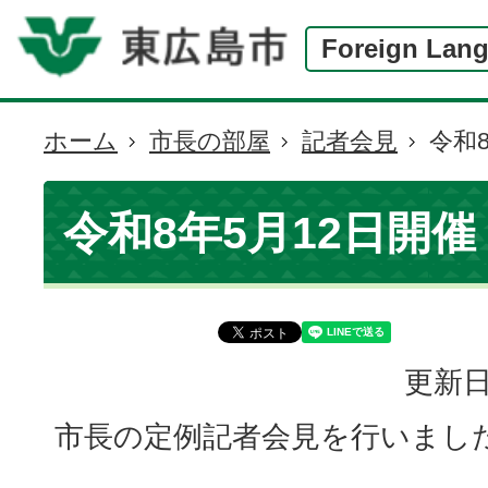
Foreign Lan
ホーム
市長の部屋
記者会見
令和
現
在
の
令和8年5月12日開催
位
置
更新日
市長の定例記者会見を行いまし