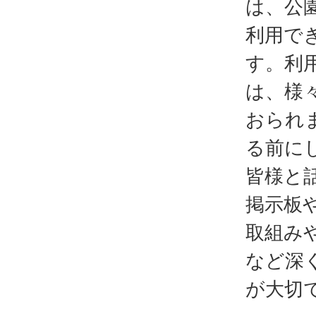
は、公
利用で
す。利
は、様
おられ
る前に
皆様と
掲示板
取組み
など深
が大切