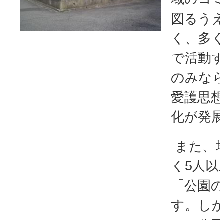
図るう
く、多
で活動
のみな
愛護思
化が発
また、
く5人
「公園
す。し