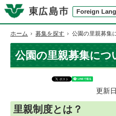
Foreign Lan
ホーム
募集を探す
公園の里親募集
現
在
の
公園の里親募集につ
位
置
更新日
里親制度とは？