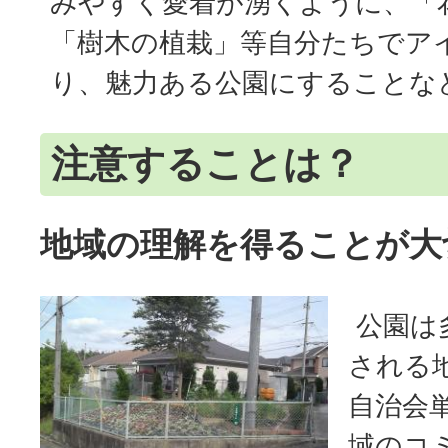
みやすく愛着が湧くように、「
「樹木の植栽」等自分たちでア
り、魅力ある公園にすることな
注意することは？
地域の理解を得ることが大
公園は
される
自治会
域のコ