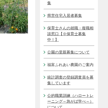
集
県営住宅入居者募集
保育士さんの就職・復職相
談窓口【※保育士募集
中！】
公園の里親募集について
福富ふれあい農園のご案内
統計調査の登録調査員を募
集しています
公的職業訓練（ハロートレ
ーニング～急がば学べ～）
について