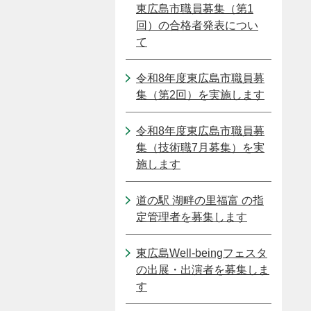
東広島市職員募集（第1
回）の合格者発表につい
て
令和8年度東広島市職員募
集（第2回）を実施します
令和8年度東広島市職員募
集（技術職7月募集）を実
施します
道の駅 湖畔の里福富 の指
定管理者を募集します
東広島Well-beingフェスタ
の出展・出演者を募集しま
す