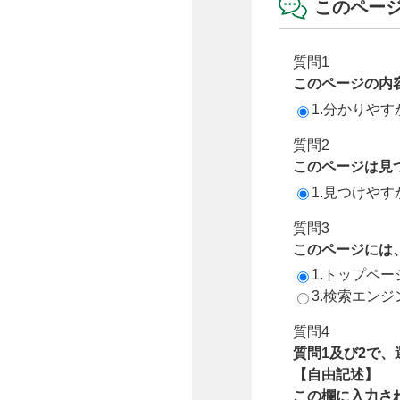
このペー
質問1
このページの内
1.分かりやす
質問2
このページは見
1.見つけやす
質問3
このページには
1.トップペ
3.検索エン
質問4
質問1及び2で
【自由記述】
この欄に入力さ