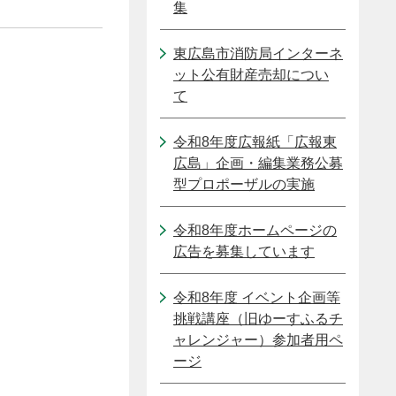
集
東広島市消防局インターネ
ット公有財産売却につい
て
令和8年度広報紙「広報東
広島」企画・編集業務公募
型プロポーザルの実施
令和8年度ホームページの
広告を募集しています
令和8年度 イベント企画等
挑戦講座（旧ゆーすふるチ
ャレンジャー）参加者用ペ
ージ