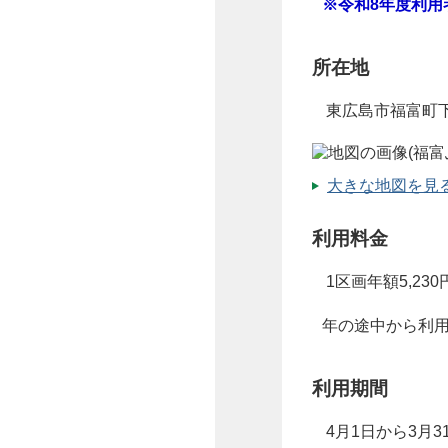
※令和8年度利
所在地
東広島市福富町下
大きな地図を見る（
利用料金
1区画年額5,23
年の途中から利
利用期間
4月1日から3月