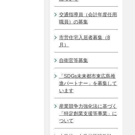
交通指導員（会計年度任用
職員）の募集
市営住宅入居者募集（8
月）
自衛官等募集
「SDGs未来都市東広島推
進パートナー」を募集して
います
産業競争力強化法に基づく
「特定創業支援等事業」に
ついて