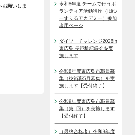
令和8年度 チームで行うボ
へお願いしま
ランティア活動講座（旧ゆ
ーすふるアカデミー）参加
者用ページ
ダイソーチャレンジ2026in
東広島 長距離記録会を実
施します
令和8年度東広島市職員募
集（技術職5月募集）を実
施します【受付終了】
令和8年度東広島市職員募
集（第1回）を実施します
【受付終了】
（最終合格者）令和8年度