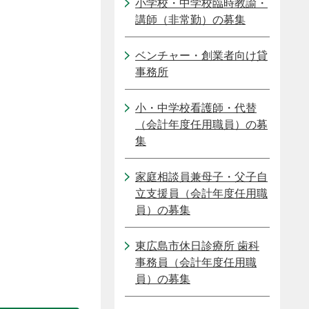
小学校・中学校臨時教諭・
講師（非常勤）の募集
ベンチャー・創業者向け貸
事務所
小・中学校看護師・代替
（会計年度任用職員）の募
集
家庭相談員兼母子・父子自
立支援員（会計年度任用職
員）の募集
東広島市休日診療所 歯科
事務員（会計年度任用職
員）の募集