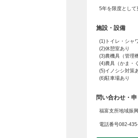
5年を限度として
施設・設備
(1)トイレ・シャ
(2)休憩室あり
(3)農機具（管
(4)農具（かま
(5)イノシシ対策
(6)駐車場あり
問い合わせ・申
福富支所地域振
電話番号082-435-