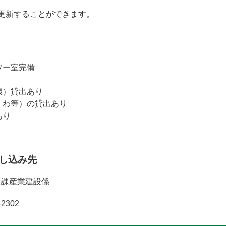
更新することができます。
ワー室完備
理機）貸出あり
・くわ等）の貸出あり
あり
し込み先
興課産業建設係
2302