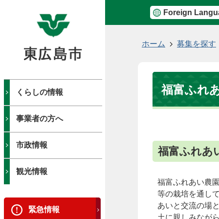
Foreign Langu
現
ホーム
募集を探す
在
の
位
福富ふれ
置
くらしの情報
事業者の方へ
市政情報
福富ふれあ
観光情報
福富ふれあい農
等の栽培を通し
あいと交流の場
緊急情報
土に親しみなが