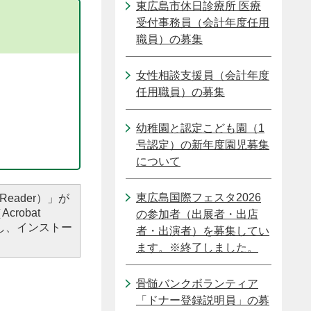
東広島市休日診療所 医療
受付事務員（会計年度任用
職員）の募集
女性相談支援員（会計年度
任用職員）の募集
幼稚園と認定こども園（1
号認定）の新年度園児募集
について
東広島国際フェスタ2026
Reader）」が
robat
の参加者（出展者・出店
し、インストー
者・出演者）を募集してい
ます。※終了しました。
骨髄バンクボランティア
「ドナー登録説明員」の募