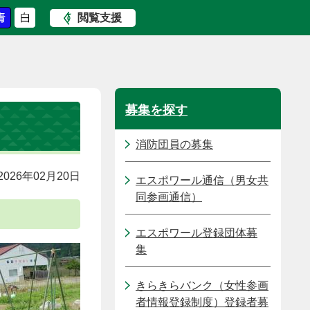
閲覧支援
募集を探す
消防団員の募集
026年02月20日
エスポワール通信（男女共
同参画通信）
エスポワール登録団体募
集
きらきらバンク（女性参画
者情報登録制度）登録者募