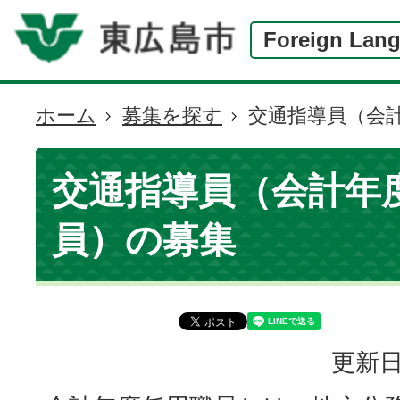
Foreign Lan
ホーム
募集を探す
交通指導員（会
現
在
の
交通指導員（会計年
位
員）の募集
置
更新日