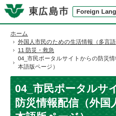
Foreign Lan
ホーム
現
外国人市民のための生活情報（多言語
在
11 防災・救急
の
04_市民ポータルサイトからの防災
位
本語版ページ）
置
04_市民ポータルサ
防災情報配信（外国