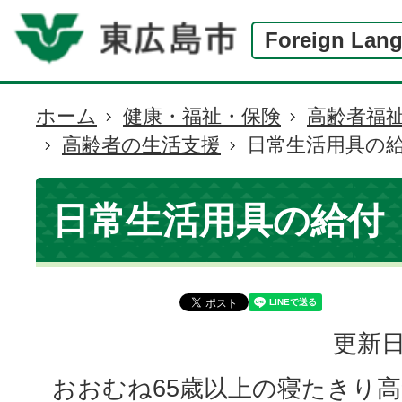
Foreign Lan
ホーム
健康・福祉・保険
高齢者福
現
高齢者の生活支援
日常生活用具の
在
の
位
日常生活用具の給付
置
更新日
おおむね65歳以上の寝たきり