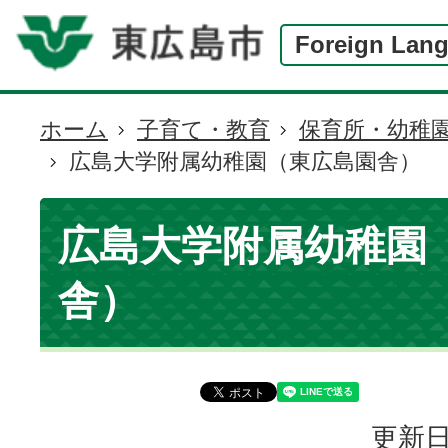
Foreign Lan
ホーム
子育て・教育
保育所・幼稚
現
広島大学附属幼稚園（東広島園舎）
在
の
位
広島大学附属幼稚園
置
舎）
更新日