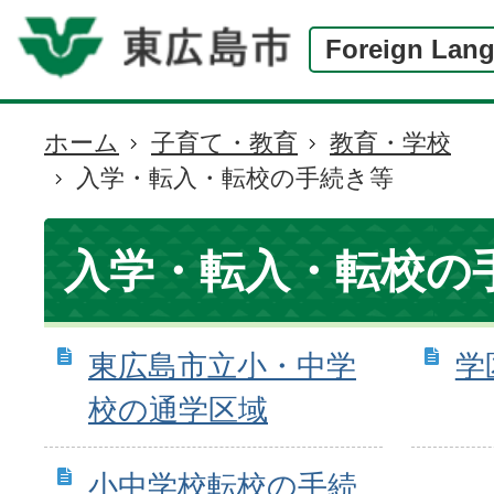
Foreign Lan
ホーム
子育て・教育
教育・学校
現
入学・転入・転校の手続き等
在
の
位
入学・転入・転校の
置
東広島市立小・中学
学
校の通学区域
小中学校転校の手続