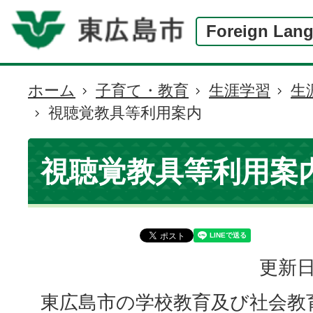
Foreign Lan
ホーム
子育て・教育
生涯学習
生
現
視聴覚教具等利用案内
在
の
位
視聴覚教具等利用案
置
更新日
東広島市の学校教育及び社会教