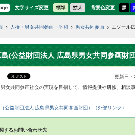
文字サイズ変更
背景色変更
age
報
人権・男女共同参画・平和
男女共同参画
エソール広
島(公益財団法人 広島県男女共同参画財団
更新日：2
、男女共同参画社会の実現を目指して、情報提供や研修、相談
。
（公益財団法人 広島県男女共同参画財団）
関するお問い合わせ先