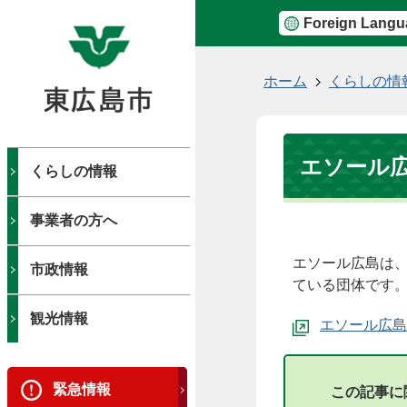
Foreign Langu
現
ホーム
くらしの情
在
の
位
エソール広
置
くらしの情報
事業者の方へ
エソール広島は
市政情報
ている団体です
観光情報
エソール広島
緊急情報
この記事に