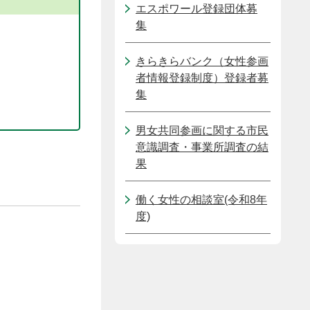
エスポワール登録団体募
集
きらきらバンク（女性参画
者情報登録制度）登録者募
集
男女共同参画に関する市民
意識調査・事業所調査の結
果
働く女性の相談室(令和8年
度)