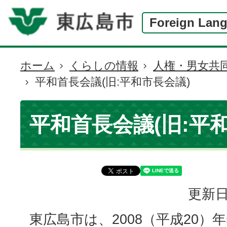
Foreign Lan
ホーム
くらしの情報
人権・男女共
現
平和首長会議(旧:平和市長会議)
在
の
位
平和首長会議(旧:平
置
更新日
東広島市は、2008（平成20）年