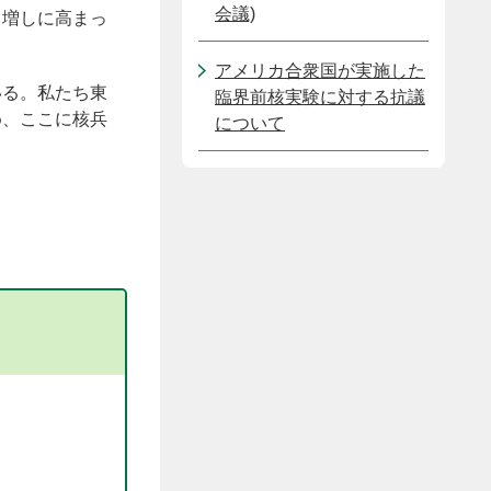
会議)
日増しに高まっ
アメリカ合衆国が実施した
いる。私たち東
臨界前核実験に対する抗議
め、ここに核兵
について