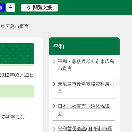
閲覧支援
市東広島市宣言
平和
平和・非核兵器都市東広島
市宣言
012年03月21日
東広島市原爆被爆資料展示
室
日本非核宣言自治体協議
会
て40年にな
平和首長会議(旧:平和市長