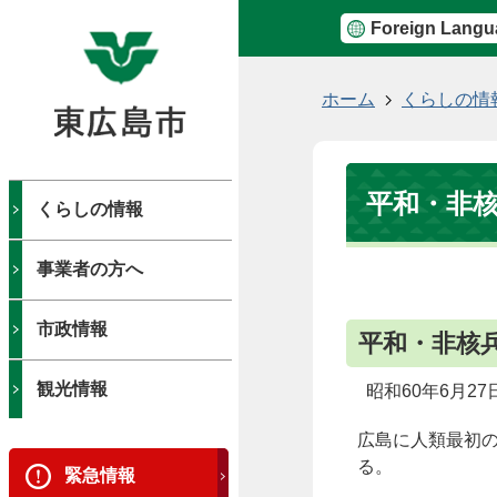
Foreign Langu
現
ホーム
くらしの情
在
の
位
平和・非
置
くらしの情報
事業者の方へ
市政情報
平和・非核
観光情報
昭和60年6月27
広島に人類最初の
る。
緊急情報