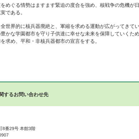
核をめぐる情勢はますます緊迫の度合を強め、核戦争の危機が
現実である。
、全世界的に核兵器廃絶と、軍縮を求める運動が広がってきて
の豊かな学園都市を守り子供達に幸せな未来を保障していくた
和を求め、平和・非核兵器都市の宣言をする。
関するお問い合わせ先
8番29号 本館3階
0907