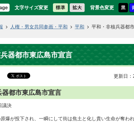
文字サイズ変更
背景色変更
age
報
人権・男女共同参画・平和
平和
平和・非核兵器都
核兵器都市東広島市宣言
更新日：2
兵器都市東広島市宣言
日議決
原爆が投下され、一瞬にして街は焦土と化し貴い生命が奪われ