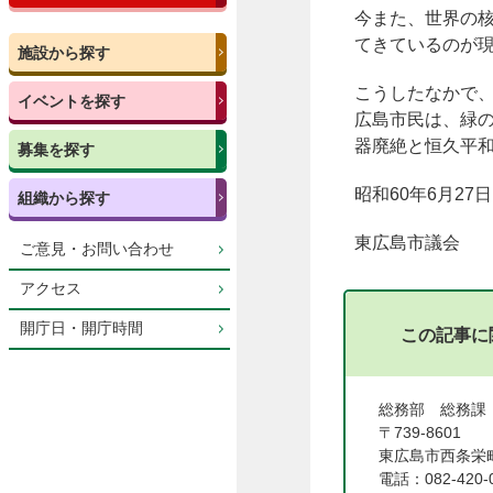
今また、世界の
てきているのが
施設から探す
こうしたなかで
イベントを探す
広島市民は、緑
器廃絶と恒久平
募集を探す
昭和60年6月27日
組織から探す
東広島市議会
ご意見・お問い合わせ
アクセス
開庁日・開庁時間
この記事に
総務部 総務課
〒739-8601
東広島市西条栄町
電話：082-420-