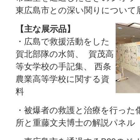
東広島市との深い関りについて
【主な展示品】
・広島で救援活動をした
賀北部隊の水筒、 賀茂高
等女学校の手記集、 西条
農業高等学校に関する資
料
・被爆者の救護と治療を行った
所と重藤文夫博士の解説パネル