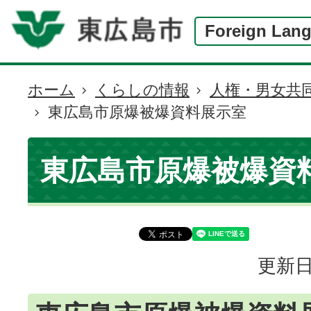
Foreign Lan
ホーム
くらしの情報
人権・男女共
現
東広島市原爆被爆資料展示室
在
の
位
東広島市原爆被爆資
置
更新日