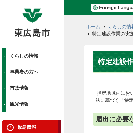
Foreign Langu
現
ホーム
くらしの情
在
特定建設作業の実
の
位
置
くらしの情報
特定建設
事業者の方へ
市政情報
指定地域内にお
法に基づく「特
観光情報
届出に必要
緊急情報