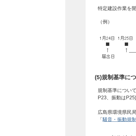
特定建設作業を開
（例）
(5)規制基準に
規制基準につい
P23、振動はP2
広島県環境県民局
「
騒音・振動規制の