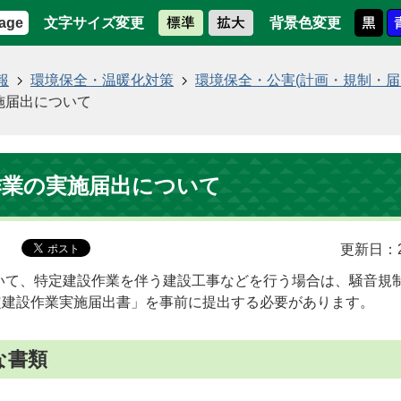
文字サイズ変更
背景色変更
age
報
環境保全・温暖化対策
環境保全・公害(計画・規制・届
施届出について
作業の実施届出について
更新日：2
いて、特定建設作業を伴う建設工事などを行う場合は、騒音規
定建設作業実施届出書」を事前に提出する必要があります。
な書類