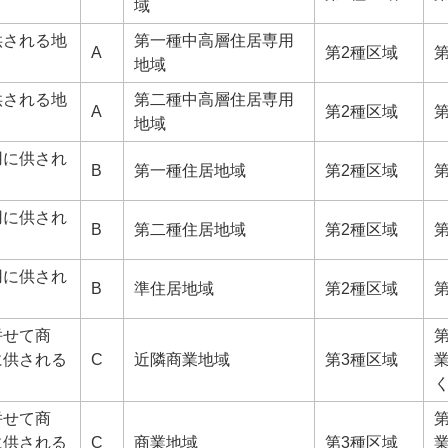
域
供される地
第一種中高層住居専用
A
第2種区域
地域
供される地
第二種中高層住居専用
A
第2種区域
地域
用に供され
B
第一種住居地域
第2種区域
用に供され
B
第二種住居地域
第2種区域
用に供され
B
準住居地域
第2種区域
併せて商
に供される
C
近隣商業地域
第3種区域
併せて商
に供される
C
商業地域
第3種区域