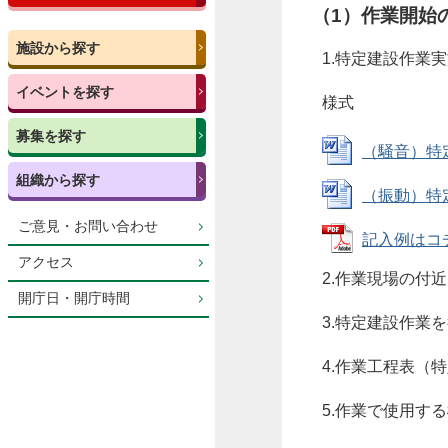
（1）作業開始
施設から探す
1.特定建設作業
イベントを探す
様式
募集を探す
（騒音）特定建
組織から探す
（振動）特定建
ご意見・お問い合わせ
記入例はコチラ
アクセス
2.作業現場の付
開庁日・開庁時間
3.特定建設作業
4.作業工程表（
5.作業で使用す