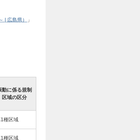
 | 広島県）
」
振動に係る規制
区域の区分
第1種区域
第1種区域