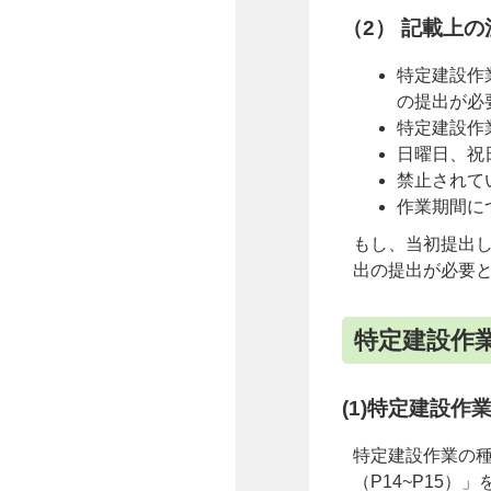
（2） 記載上
特定建設作
の提出が必
特定建設作
日曜日、祝
禁止されて
作業期間に
もし、当初提出
出の提出が必要
特定建設作
(1)特定建設作
特定建設作業の
（P14~P15）