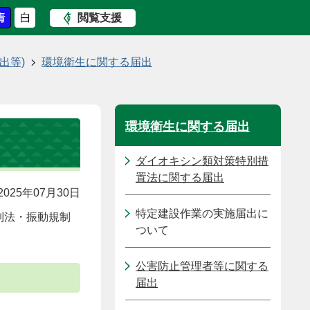
閲覧支援
出等)
環境衛生に関する届出
環境衛生に関する届出
ダイオキシン類対策特別措
置法に関する届出
025年07月30日
特定建設作業の実施届出に
制法・振動規制
ついて
公害防止管理者等に関する
届出