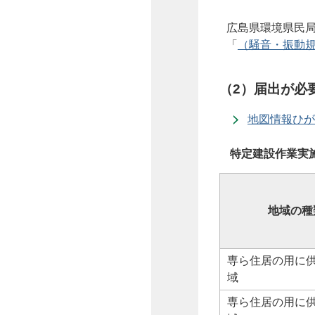
広島県環境県民局
「
（騒音・振動規制
（2）届出が必
地図情報ひが
特定建設作業実
地域の種
専ら住居の用に
域
専ら住居の用に