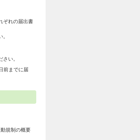
れぞれの届出書
い。
ださい。
日前までに届
振動規制の概要