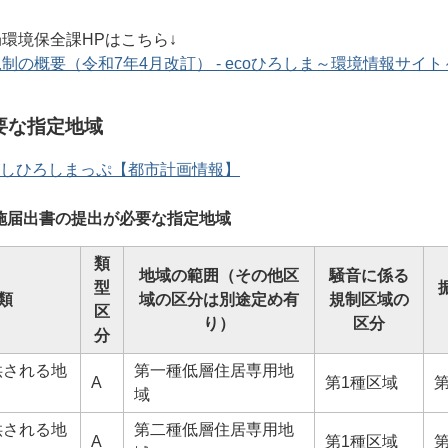
環境保全課HPはこちら↓
の概要（令和7年4月改訂） - ecoひろしま～環境情報サイト～
要な指定地域
しひろしまっぷ【都市計画情報】
施届出書の提出が必要な指定地域
類
地域の範囲（その他区
騒音に係る
型
類
域の区分は別途定め有
規制区域の
区
り）
区分
分
供される地
第一種低層住居専用地
A
第1種区域
域
供される地
第二種低層住居専用地
A
第1種区域