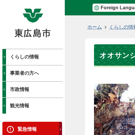
Foreign Langu
現
ホーム
くらしの情
在
の
位
オオサン
置
くらしの情報
事業者の方へ
市政情報
観光情報
緊急情報