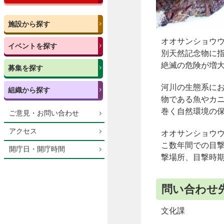
施設から探す
オオサンショウ
イベントを探す
別天然記念物に
絶滅の危険が増
募集を探す
河川の生態系に
組織から探す
物である魚やカ
巻く自然環境の
ご意見・お問い合わせ
アクセス
オオサンショウ
こ数年間での目
開庁日・開庁時間
撃場所、目撃時
問い合わせ
文化課