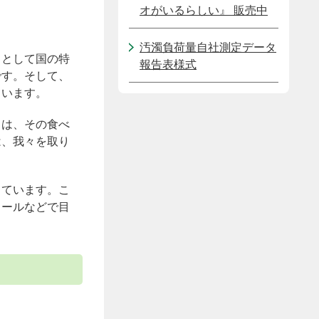
オがいるらしい』 販売中
汚濁負荷量自社測定データ
」として国の特
報告表様式
です。そして、
ています。
とは、その食べ
は、我々を取り
しています。こ
メールなどで目