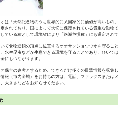
ウオは「天然記念物のうち世界的に又国家的に価値が高いもの
指定されており、国によって大切に保護されている貴重な動物
大している種として環境省により「絶滅危惧種」にも選定され
おいて食物連鎖の頂点に位置するオオサンショウウオを守るこ
ニ、水生昆虫などが生息できる環境を守ることであり、ひいて
保全にもつながります。
ウオ保全の参考とするため、できるだけ多くの目撃情報を収集
撃情報（市内全域）をお持ちの方は、電話、ファックスまたは
期、大きさなどをお知らせください。
先