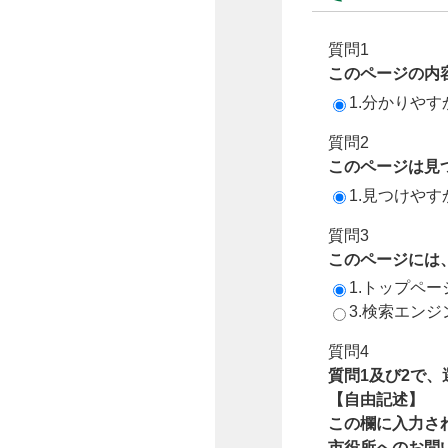
質問1
このページの内
1.分かりやす
質問2
このページは見
1.見つけやす
質問3
このページには
1.トップペ
3.検索エン
質問4
質問1及び2で
【自由記述】
この欄に入力さ
市役所へのお問