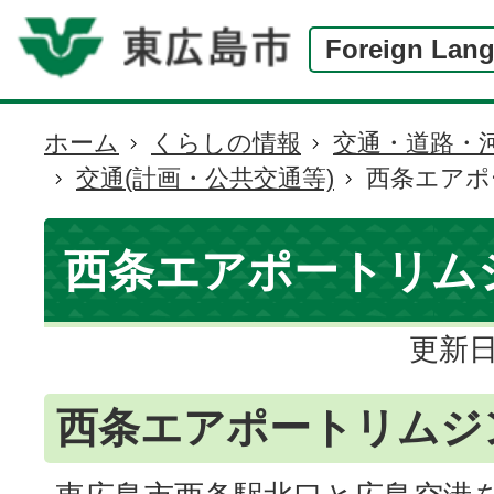
Foreign Lan
ホーム
くらしの情報
交通・道路・
現
交通(計画・公共交通等)
西条エアポ
在
の
位
西条エアポートリム
置
更新日
西条エアポートリムジ