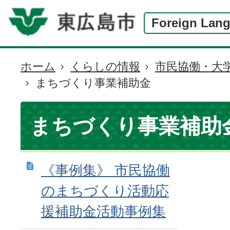
Foreign Lan
ホーム
くらしの情報
市民協働・大
現
まちづくり事業補助金
在
の
位
まちづくり事業補助
置
《事例集》 市民協働
のまちづくり活動応
援補助金活動事例集