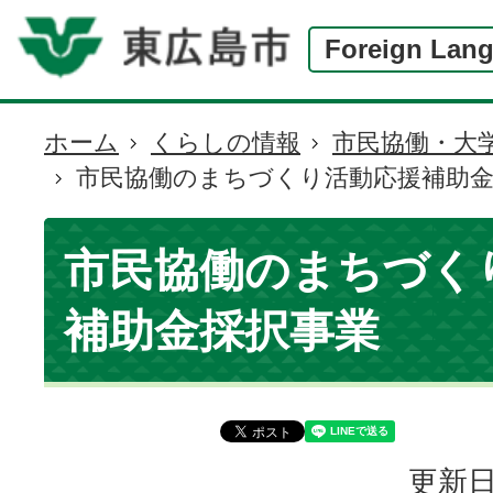
Foreign Lan
ホーム
くらしの情報
市民協働・大
現
市民協働のまちづくり活動応援補助金
在
の
位
市民協働のまちづく
置
補助金採択事業
更新日