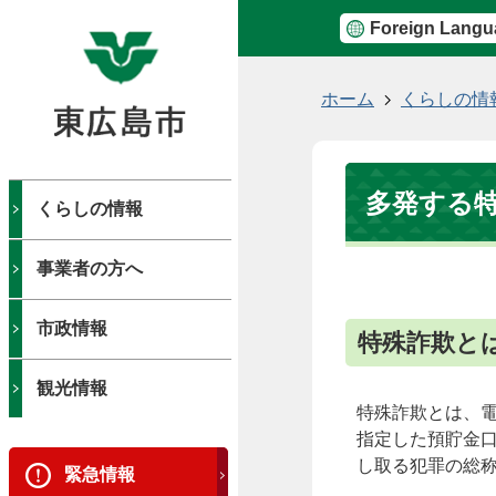
Foreign Langu
現
ホーム
くらしの情
在
の
位
多発する特
置
くらしの情報
事業者の方へ
市政情報
特殊詐欺と
観光情報
特殊詐欺とは、
指定した預貯金
し取る犯罪の総
緊急情報