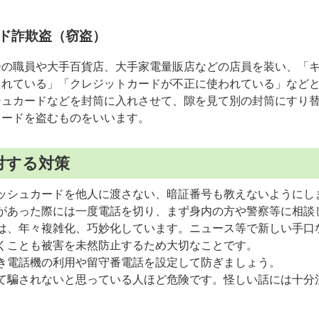
ド詐欺盗（窃盗）
会の職員や大手百貨店、大手家電量販店などの店員を装い、「
されている」「クレジットカードが不正に使われている」など
シュカードなどを封筒に入れさせて、隙を見て別の封筒にすり
カードを盗むものをいいます。
対する対策
ッシュカードを他人に渡さない、暗証番号も教えないようにし
があった際には一度電話を切り、まず身内の方や警察等に相談
は、年々複雑化、巧妙化しています。ニュース等で新しい手口
くことも被害を未然防止するため大切なことです。
き電話機の利用や留守番電話を設定して防ぎましょう。
て騙されないと思っている人ほど危険です。怪しい話には十分