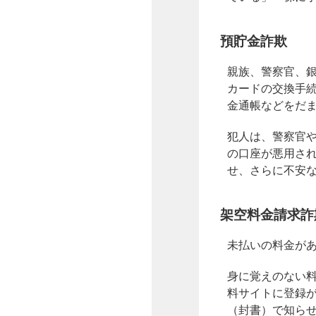
預貯金詐欺
親族、警察官、
カードの交換手
金通帳などをだ
犯人は、警察官
の口座が悪用さ
せ、さらに不安
架空料金請求詐
未払いの料金が
身に覚えのない
料サイトに登録
（封書）で知ら