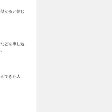
ば儲かると信じ
録などを申し込
す。
込んできた人