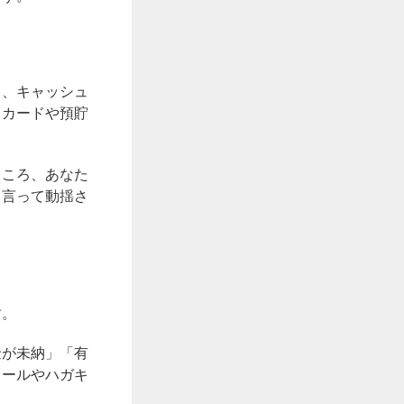
り、キャッシュ
トカードや預貯
ところ、あなた
と言って動揺さ
す。
金が未納」「有
メールやハガキ