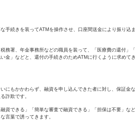
な手続きを装ってATMを操作させ、口座間送金により振り込
、税務署、年金事務所などの職員を装って、「医療費の還付」
い金」などと、還付の手続きのためATMに行くように求めて
ないにもかかわらず、融資を申し込んできた者に対し、保証金
取る詐欺です。
も融資できる」「簡単な審査で融資できる」「担保は不要」な
うな言葉で誘ってきます。