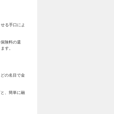
ませる手口によ
「保険料の還
きます。
などの名目で金
どと、簡単に融