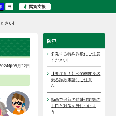
閲覧支援
ださい!
防犯
多発する特殊詐欺にご注意
ください!
024年05月22日
【要注意！】公的機関を名
乗る詐欺電話にご注意
を！！
動画で最新の特殊詐欺等の
手口と対策を身につけよ
う！