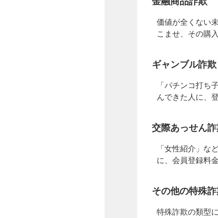
金融商品詐欺
価値が全くない
こませ、その購
ギャンブル詐欺
「パチンコ打ち
んできた人に、
交際あっせん詐
「女性紹介」な
に、会員登録料
その他の特殊詐
特殊詐欺の類型