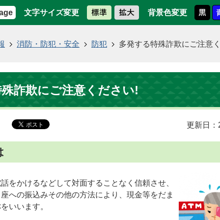
文字サイズ変更
背景色変更
age
報
消防・防犯・安全
防犯
多発する特殊詐欺にご注意く
殊詐欺にご注意ください!
更新日：2
は
電話をかけるなどして対面することなく信頼させ、
口座への振込みその他の方法により、現金等をだま
称をいいます。