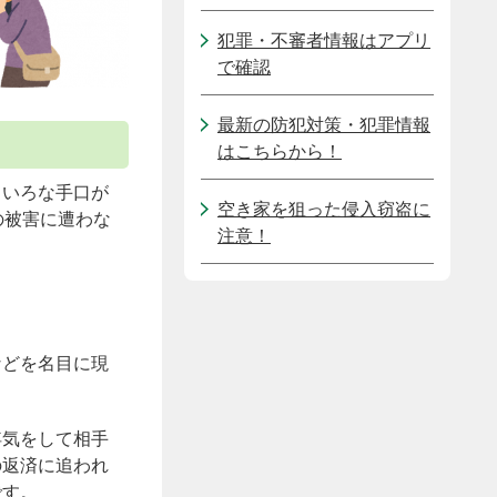
犯罪・不審者情報はアプリ
で確認
最新の防犯対策・犯罪情報
はこちらから！
ろいろな手口が
空き家を狙った侵入窃盗に
の被害に遭わな
注意！
などを名目に現
浮気をして相手
の返済に追われ
です。