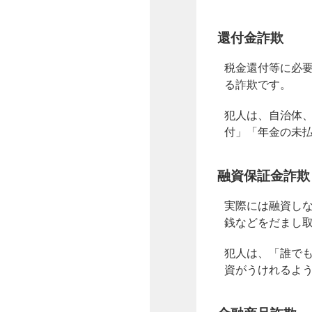
還付金詐欺
税金還付等に必要
る詐欺です。
犯人は、自治体
付」「年金の未払
融資保証金詐欺
実際には融資し
銭などをだまし
犯人は、「誰で
資がうけれるよ