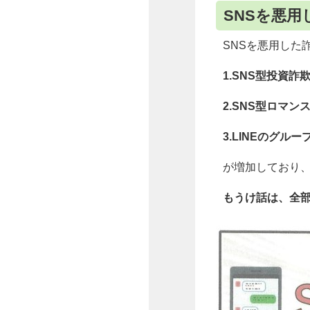
SNSを悪
SNSを悪用した
1.SNS型投資詐
2.SNS型ロマン
3.LINEのグル
が増加しており
もうけ話は、全