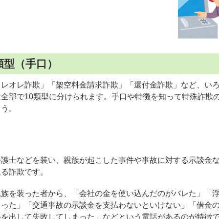
類型（手口）
オレオレ詐欺」「架空料金請求詐欺」「還付金詐欺」など、い
全部で10類型に分けられます。手口や特徴を知って特殊詐欺
ょう。
弁護士などを装い、親族が起こした事件や事故に対する示談金
取る詐欺です。
親族を装った者から、「会社の金を使い込んだのがバレた」「
まった」「交通事故の示談金を支払わないといけない」「借金
手を出して失敗してしまった」などという電話があるのが特徴