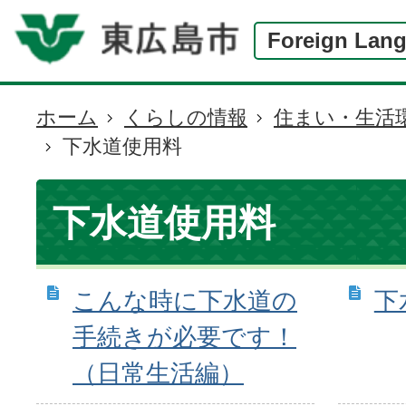
Foreign Lan
ホーム
くらしの情報
住まい・生活
現
下水道使用料
在
の
位
下水道使用料
置
こんな時に下水道の
下
手続きが必要です！
（日常生活編）