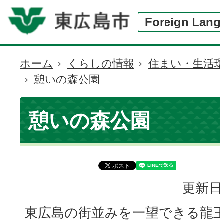
Foreign Lan
ホーム
くらしの情報
住まい・生活
現
憩いの森公園
在
の
位
憩いの森公園
置
更新日
東広島の街並みを一望できる龍