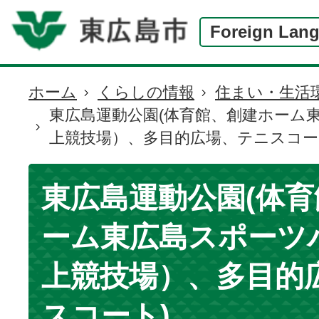
Foreign Lan
ホーム
くらしの情報
住まい・生活
現
東広島運動公園(体育館、創建ホーム
在
上競技場）、多目的広場、テニスコー
の
位
置
東広島運動公園(体
ーム東広島スポーツ
上競技場）、多目的
スコート)