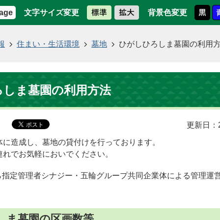
文字サイズ変更
背景色変更
age
報
住まい・生活環境
墓地
ひがしひろしま墓園の利用
ろしま墓園の利用方法
更新日：2
体に造成し、墓地の貸付けを行っております。
連れでお気軽においでください。
ら指定管理者シナジー・五輪グループ共同企業体による管理運
しま墓園の区画数等