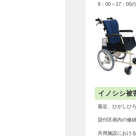
9：00～17：
イノシシ被
最近、ひがしひ
貸付区画内の修
共用施設におけ