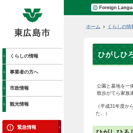
Foreign Langu
現
ホーム
くらしの情
在
の
位
ひがしひ
置
くらしの情報
事業者の方へ
公園と墓地を一
市政情報
散歩がてら家族
観光情報
（平成31年度か
た。）
緊急情報
ひがしひろ