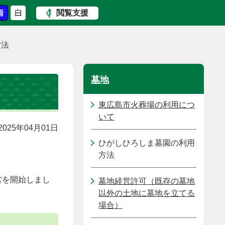
閲覧支援
方法
墓地
東広島市火葬場の利用につ
いて
025年04月01日
ひがしひろしま墓園の利用
方法
営を開始しまし
墓地経営許可（既存の墓地
以外の土地に墓地を立てる
場合）