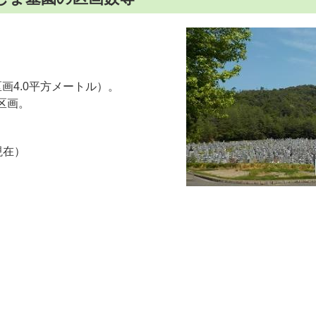
1区画4.0平方メートル）。
0区画。
現在）