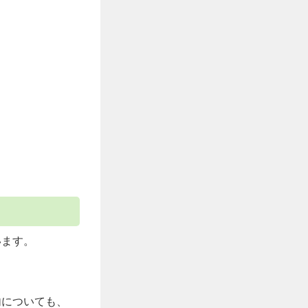
います。
。
内についても、