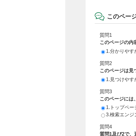
このペー
質問1
このページの内
1.分かりやす
質問2
このページは見
1.見つけやす
質問3
このページには
1.トップペ
3.検索エン
質問4
質問1及び2で