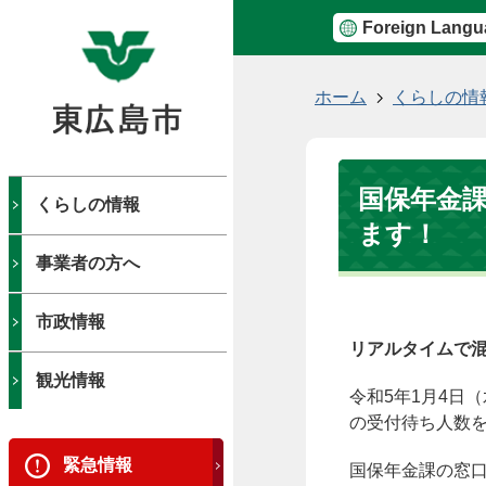
Foreign Langu
現
ホーム
くらしの情
在
の
位
国保年金
置
くらしの情報
ます！
事業者の方へ
市政情報
リアルタイムで
観光情報
令和5年1月4日
の受付待ち人数
緊急情報
国保年金課の窓