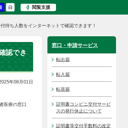
閲覧支援
受付待ち人数をインターネットで確認できます！
窓口・申請サービス
確認でき
転出届
転入届
025年08月01日
転居届
証明書コンビニ交付サービ
者医療の窓口
スの発行休止について
証明書等交付手数料の改定