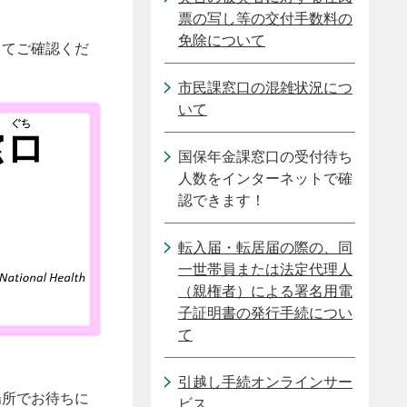
票の写し等の交付手数料の
免除について
してご確認くだ
市民課窓口の混雑状況につ
いて
国保年金課窓口の受付待ち
人数をインターネットで確
認できます！
転入届・転居届の際の、同
一世帯員または法定代理人
（親権者）による署名用電
子証明書の発行手続につい
て
引越し手続オンラインサー
場所でお待ちに
ビス