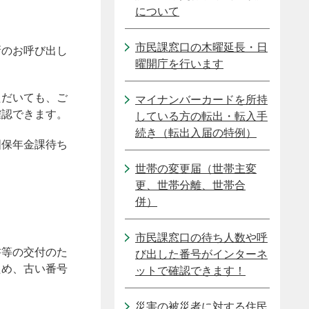
について
市民課窓口の木曜延長・日
新のお呼び出し
曜開庁を行います
ただいても、ご
マイナンバーカードを所持
確認できます。
している方の転出・転入手
続き（転出入届の特例）
国保年金課待ち
世帯の変更届（世帯主変
更、世帯分離、世帯合
併）
市民課窓口の待ち人数や呼
書等の交付のた
び出した番号がインターネ
ため、古い番号
ットで確認できます！
災害の被災者に対する住民