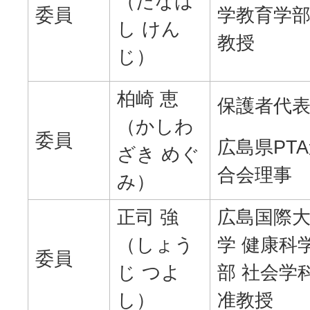
（たなは
委員
学教育学
し けん
教授
じ）
柏崎 恵
保護者代
（かしわ
委員
広島県PT
ざき めぐ
合会理事
み）
正司 強
広島国際
（しょう
学 健康科
委員
じ つよ
部 社会学
し）
准教授