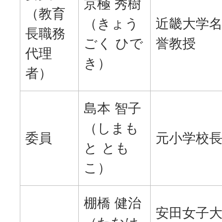
京極 秀樹
（教育
（きょう
近畿大学
長職務
ごく ひで
誉教授
代理
き）
者）
島本 智子
（しまも
委員
元小学校
と とも
こ）
棚橋 健治
安田女子