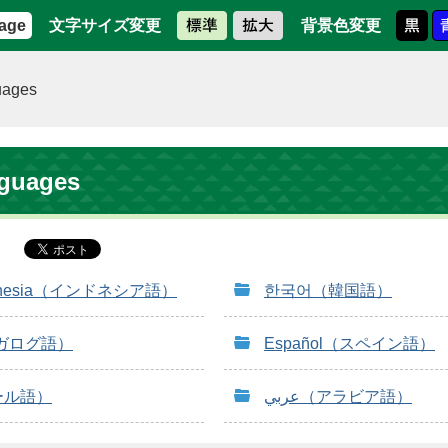
文字サイズ変更
背景色変更
age
uages
nguages
ndonesia（インドネシア語）
한국어（韓国語）
（タガログ語）
Español（スペイン語）
パール語）
عربي（アラビア語）