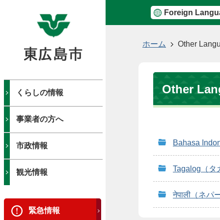
Foreign Langu
現
ホーム
Other Lang
在
の
位
Other La
置
くらしの情報
事業者の方へ
Bahasa I
市政情報
Tagalog
観光情報
नेपाली（ネ
緊急情報