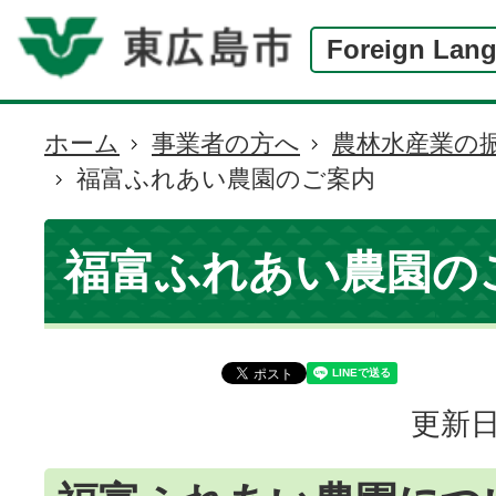
Foreign Lan
ホーム
事業者の方へ
農林水産業の
現
福富ふれあい農園のご案内
在
の
位
福富ふれあい農園の
置
更新日