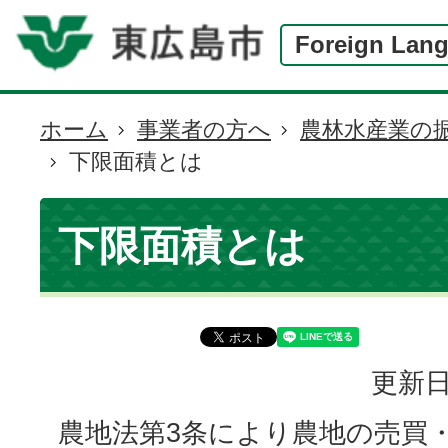
Foreign Lan
ホーム
事業者の方へ
農林水産業の
現
下限面積とは
在
の
位
下限面積とは
置
更新日
農地法第3条により農地の売買