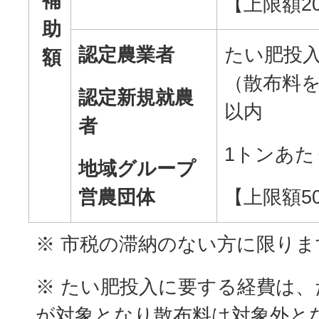
補
【上限額20
助
認定農業者
たい肥投
額
（散布料を
認定新規就農
以内
者
1トンあたり
地域グループ
営農団体
【上限額50
※ 市税の滞納のない方に限りま
※ たい肥投入に要する経費は
が対象となり散布料は対象外と