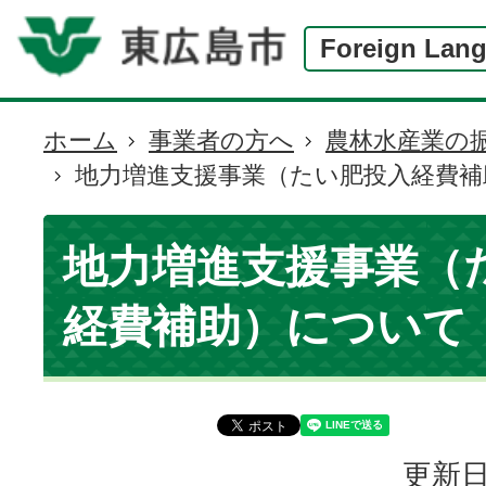
Foreign Lan
ホーム
事業者の方へ
農林水産業の
現
地力増進支援事業（たい肥投入経費補
在
の
位
地力増進支援事業（
置
経費補助）について
更新日